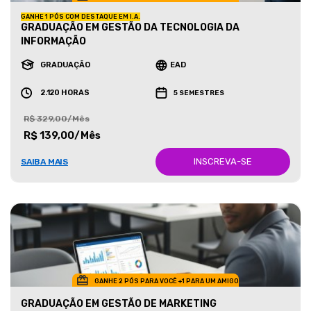
GANHE 1 PÓS COM DESTAQUE EM I.A.
GRADUAÇÃO EM GESTÃO DA TECNOLOGIA DA
INFORMAÇÃO
GRADUAÇÃO
EAD
2.120 HORAS
5 SEMESTRES
R$ 329,00/Mês
R$ 139,00/Mês
INSCREVA-SE
SAIBA MAIS
GANHE 2 PÓS PARA VOCÊ +1 PARA UM AMIGO
GRADUAÇÃO EM GESTÃO DE MARKETING