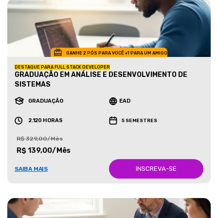
GANHE 2 PÓS PARA VOCÊ +1 PARA UM AMIGO
DESTAQUE PARA FULL STACK DEVELOPER
GRADUAÇÃO EM ANÁLISE E DESENVOLVIMENTO DE
SISTEMAS
GRADUAÇÃO
EAD
2.120 HORAS
5 SEMESTRES
R$ 329,00/Mês
R$ 139,00/Mês
INSCREVA-SE
SAIBA MAIS