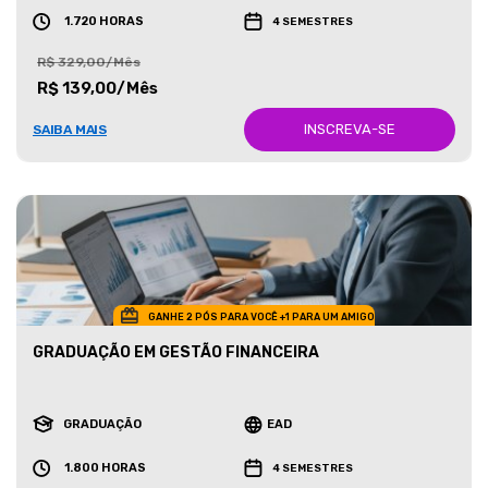
1.720 HORAS
4 SEMESTRES
R$ 329,00/Mês
R$ 139,00/Mês
INSCREVA-SE
SAIBA MAIS
GANHE 2 PÓS PARA VOCÊ +1 PARA UM AMIGO
GRADUAÇÃO EM GESTÃO FINANCEIRA
GRADUAÇÃO
EAD
1.800 HORAS
4 SEMESTRES