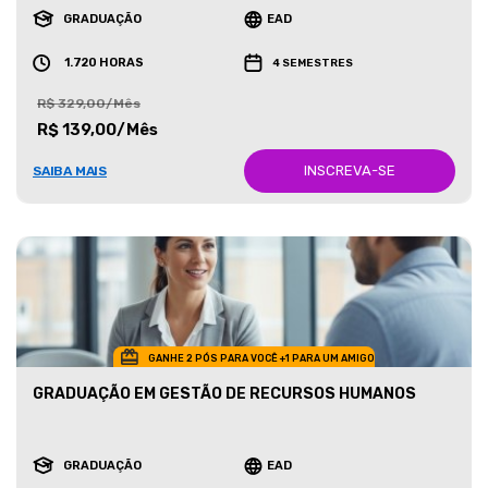
GRADUAÇÃO
EAD
1.720 HORAS
4 SEMESTRES
R$ 329,00/Mês
R$ 139,00/Mês
INSCREVA-SE
SAIBA MAIS
GANHE 2 PÓS PARA VOCÊ +1 PARA UM AMIGO
GRADUAÇÃO EM GESTÃO DE RECURSOS HUMANOS
GRADUAÇÃO
EAD