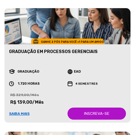
GANHE 2 PÓS PARA VOCÊ +1 PARA UM AMIGO
GRADUAÇÃO EM PROCESSOS GERENCIAIS
GRADUAÇÃO
EAD
1.720 HORAS
4 SEMESTRES
R$ 329,00/Mês
R$ 139,00/Mês
INSCREVA-SE
SAIBA MAIS