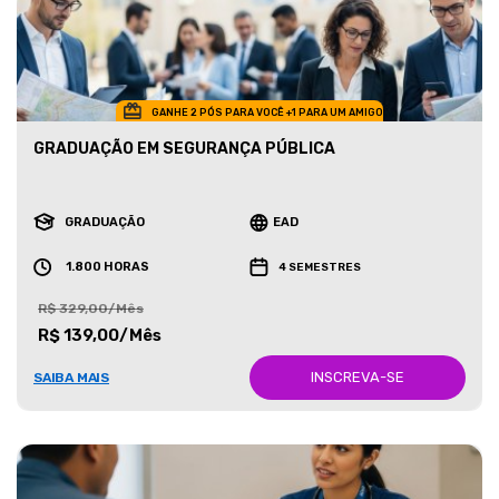
GANHE 2 PÓS PARA VOCÊ +1 PARA UM AMIGO
GRADUAÇÃO EM SEGURANÇA PÚBLICA
GRADUAÇÃO
EAD
1.800 HORAS
4 SEMESTRES
R$ 329,00/Mês
R$ 139,00/Mês
INSCREVA-SE
SAIBA MAIS