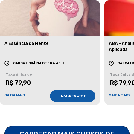
A Essência da Mente
ABA - Anál
Aplicada
CARGA HORÁRIA DE 08 A 40 H
CARGA HO
Taxa única de
Taxa única 
R$ 79,90
R$ 79,9
SAIBA MAIS
SAIBA MAIS
INSCREVA-SE
CARREGAR MAIS CURSOS DE