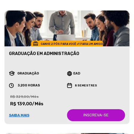
GANHE 2 PÓS PARA VOCÊ +1 PARA UM AMIGO
GRADUAÇÃO EM ADMINISTRAÇÃO
GRADUAÇÃO
EAD
3.200 HORAS
8 SEMESTRES
R$ 329,00/Mês
R$ 139,00/Mês
INSCREVA-SE
SAIBA MAIS