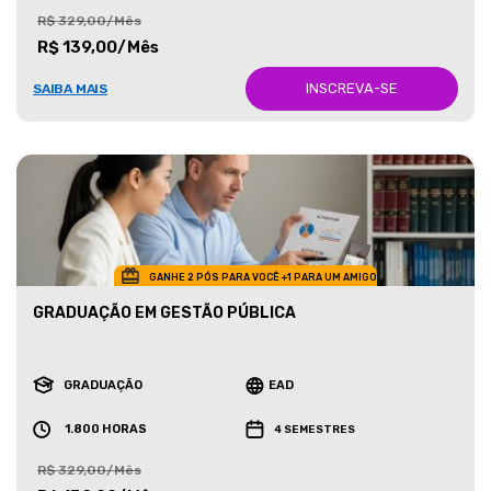
R$ 329,00/Mês
R$ 139,00/Mês
INSCREVA-SE
SAIBA MAIS
GANHE 2 PÓS PARA VOCÊ +1 PARA UM AMIGO
GRADUAÇÃO EM GESTÃO PÚBLICA
GRADUAÇÃO
EAD
1.800 HORAS
4 SEMESTRES
R$ 329,00/Mês