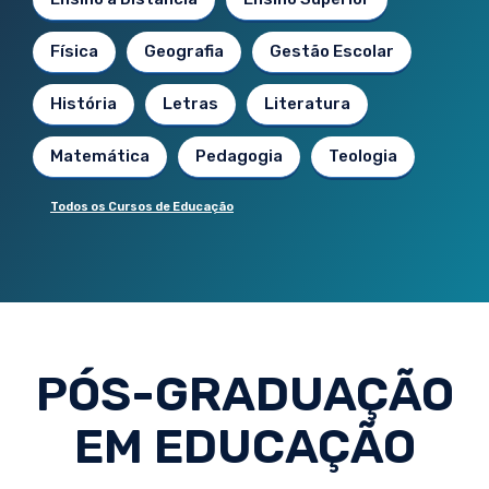
Física
Geografia
Gestão Escolar
História
Letras
Literatura
Matemática
Pedagogia
Teologia
Todos os Cursos de Educação
PÓS-GRADUAÇÃO
EM EDUCAÇÃO