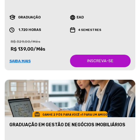
GRADUAÇÃO
EAD
1.720 HORAS
4 SEMESTRES
R$ 329,00/Mês
R$ 139,00/Mês
INSCREVA-SE
SAIBA MAIS
GANHE 2 PÓS PARA VOCÊ +1 PARA UM AMIGO
GRADUAÇÃO EM GESTÃO DE NEGÓCIOS IMOBILIÁRIOS