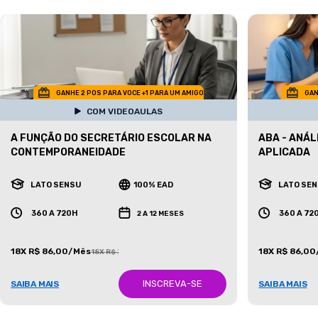
GANHE 2 POS PARA VOCE +1 PARA UM AMIGO
GAN
COM VIDEOAULAS
A FUNÇÃO DO SECRETÁRIO ESCOLAR NA
ABA - ANÁ
CONTEMPORANEIDADE
APLICADA
LATO SENSU
100% EAD
LATO SE
360 A 720H
360 A 72
2 A 12 MESES
18X R$ 86,00/Mês
18X R$ 86,0
18X R$ 387,00/Mês
INSCREVA-SE
SAIBA MAIS
SAIBA MAIS