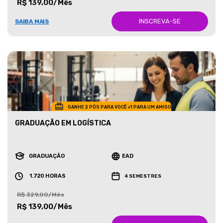
R$ 139,00/Mês
INSCREVA-SE
SAIBA MAIS
GANHE 2 PÓS PARA VOCÊ +1 PARA UM AMIGO
GRADUAÇÃO EM LOGÍSTICA
GRADUAÇÃO
EAD
1.720 HORAS
4 SEMESTRES
R$ 329,00/Mês
R$ 139,00/Mês