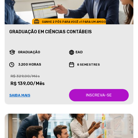
GANHE 2 PÓS PARA VOCÊ +1 PARA UM AMIGO
GRADUAÇÃO EM CIÊNCIAS CONTÁBEIS
GRADUAÇÃO
EAD
3.200 HORAS
8 SEMESTRES
R$ 329,00/Mês
R$ 139,00/Mês
INSCREVA-SE
SAIBA MAIS