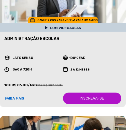
GANHE 2 POS PARA VOCE +1 PARA UM AMIGO
COM VIDEOAULAS
ADMINISTRAÇÃO ESCOLAR
LATO SENSU
100% EAD
360 A 720H
2 A 12 MESES
18X R$ 86,00/Mês
18X R$ 387,00/Mês
INSCREVA-SE
SAIBA MAIS