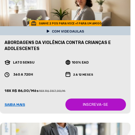
GANHE 2 POS PARA VOCE +1 PARA UM AMIGO
COM VIDEOAULAS
ABORDAGENS DA VIOLÊNCIA CONTRA CRIANÇAS E
ADOLESCENTES
LATO SENSU
100% EAD
360 A 720H
2 A 12 MESES
18X R$ 86,00/Mês
18X R$ 387,00/Mês
INSCREVA-SE
SAIBA MAIS