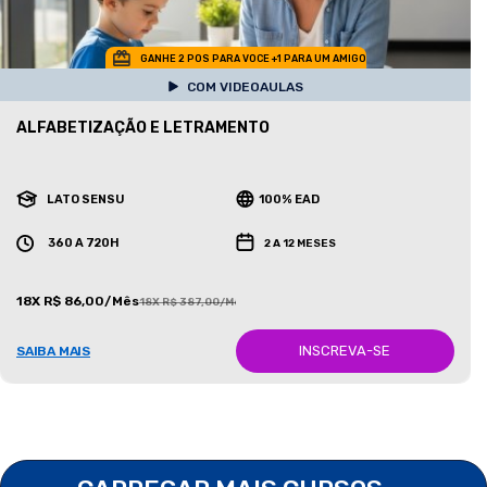
GANHE 2 POS PARA VOCE +1 PARA UM AMIGO
COM VIDEOAULAS
ALFABETIZAÇÃO E LETRAMENTO
LATO SENSU
100% EAD
360 A 720H
2 A 12 MESES
18X R$ 86,00/Mês
18X R$ 387,00/Mês
INSCREVA-SE
SAIBA MAIS