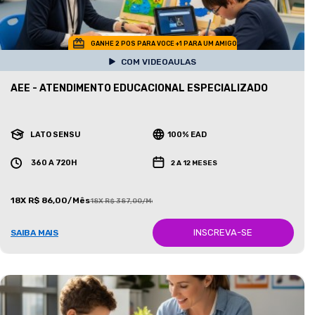
GANHE 2 POS PARA VOCE +1 PARA UM AMIGO
COM VIDEOAULAS
AEE - ATENDIMENTO EDUCACIONAL ESPECIALIZADO
LATO SENSU
100% EAD
360 A 720H
2 A 12 MESES
18X R$ 86,00/Mês
18X R$ 387,00/Mês
INSCREVA-SE
SAIBA MAIS