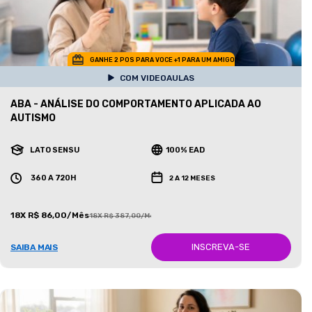
GANHE 2 POS PARA VOCE +1 PARA UM AMIGO
COM VIDEOAULAS
ABA - ANÁLISE DO COMPORTAMENTO APLICADA AO
AUTISMO
LATO SENSU
100% EAD
360 A 720H
2 A 12 MESES
18X R$ 86,00/Mês
18X R$ 387,00/Mês
INSCREVA-SE
SAIBA MAIS