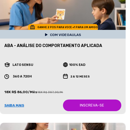
GANHE 2 POS PARA VOCE +1 PARA UM AMIGO
COM VIDEOAULAS
ABA - ANÁLISE DO COMPORTAMENTO APLICADA
LATO SENSU
100% EAD
360 A 720H
2 A 12 MESES
18X R$ 86,00/Mês
18X R$ 387,00/Mês
INSCREVA-SE
SAIBA MAIS